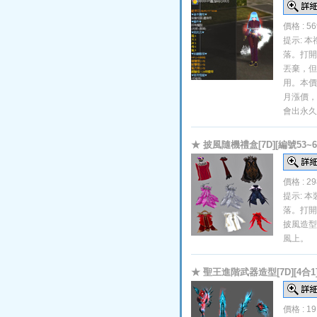
價格 : 5
提示: 
落。打開
丟棄，但
用。本價
月漲價，
會出永久
★ 披風隨機禮盒[7D][編號53~6
價格 : 2
提示: 
落。打開
披風造型
風上。
★ 聖王進階武器造型[7D][4合1
價格 : 1