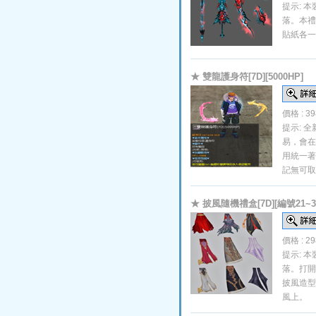
提示: 
落。本禮
貼紙各一
★ 雙龍護身符[7D][5000HP]
價格 : 3
提示: 
易，會在
用統一著
記無可取
★ 披風隨機禮盒[7D][編號21~3
價格 : 2
提示: 
落。打開
披風造型
風上。