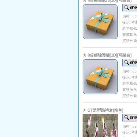
★ 8倍經驗戒指[1D][可融合]
價格 : 3
提示: 
若單獨佩
在戒指永
買積分纍
★ 8倍經驗護膝[1D][可融合]
價格 : 3
提示: 
若單獨佩
在護膝永
買積分纍
★ GT造型貼禮盒(粉色)
價格 : 3
提示: 