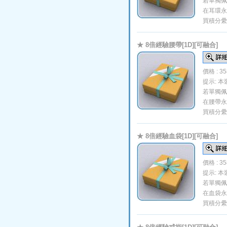
若單獨佩
在耳環永
買積分纍
★ 8倍經驗腰帶[1D][可融合]
價格 : 3
提示: 
若單獨佩
在腰帶永
買積分纍
★ 8倍經驗血袋[1D][可融合]
價格 : 3
提示: 
若單獨佩
在血袋永
買積分纍