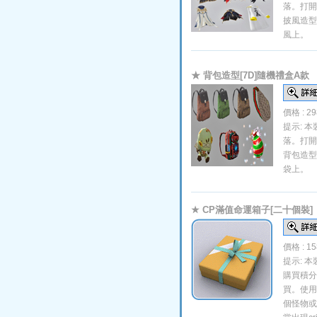
落。打開
披風造型
風上。
★ 背包造型[7D]隨機禮盒A款
價格 : 2
提示: 
落。打開
背包造型
袋上。
★ CP滿值命運箱子[二十個裝]
價格 : 1
提示: 
購買積分
買。使用
個怪物或