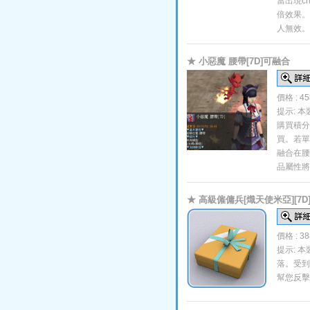
當出現cr
倍效果。
人無效。
★ 小惡魔 腰帶[7D]可融合
價格 : 4
提示: 
購買積分
買。若單
融合在腰
品屬性將
★ 高級僱傭兵[熾天使米亞][7D
價格 : 3
提示: 
落。受到
幫您反擊