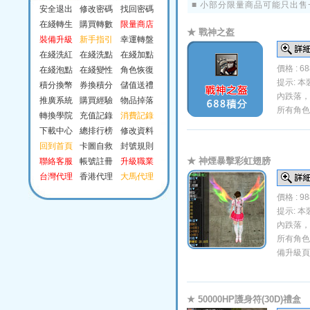
■ 小部分限量商品可能只出
安全退出
修改密碼
找回密碼
在綫轉生
購買轉數
限量商店
★ 戰神之盔
裝備升級
新手指引
幸運轉盤
在綫洗紅
在綫洗點
在綫加點
價格 : 6
在綫泡點
在綫變性
角色恢復
提示: 
積分換幣
券換積分
儲值送禮
內跌落，
推廣系統
購買經驗
物品掉落
所有角色
轉換學院
充值記錄
消費記錄
下載中心
總排行榜
修改資料
回到首頁
卡圖自救
封號規則
★ 神煙暴擊彩虹翅膀
聯絡客服
帳號註冊
升級職業
台灣代理
香港代理
大馬代理
價格 : 9
提示: 
內跌落，
所有角色
備升級頁
★ 50000HP護身符(30D)禮盒