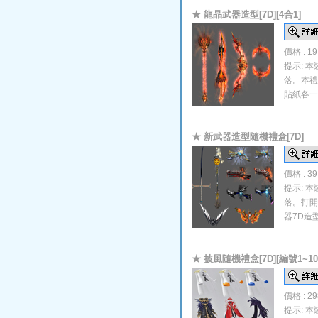
★ 龍晶武器造型[7D][4合1]
價格 : 1
提示: 
落。本禮
貼紙各一
★ 新武器造型隨機禮盒[7D]
價格 : 3
提示: 
落。打開
器7D造
★ 披風隨機禮盒[7D][編號1~10
價格 : 2
提示: 