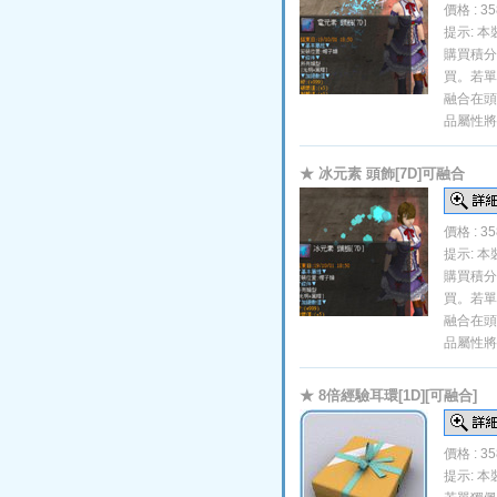
價格 : 3
提示: 
購買積分
買。若單
融合在頭
品屬性將
★ 冰元素 頭飾[7D]可融合
價格 : 3
提示: 
購買積分
買。若單
融合在頭
品屬性將
★ 8倍經驗耳環[1D][可融合]
價格 : 3
提示: 