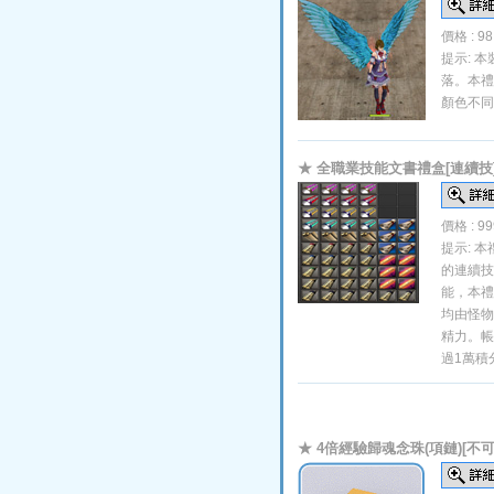
價格 : 9
提示: 
落。本禮
顏色不同
★ 全職業技能文書禮盒[連續技
價格 : 9
提示: 
的連續技
能，本禮
均由怪物
精力。帳
過1萬積
★ 4倍經驗歸魂念珠(項鏈)[不可融