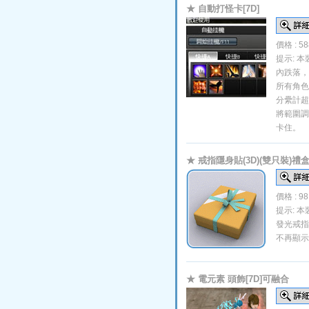
★ 自動打怪卡[7D]
價格 : 5
提示: 
內跌落，
所有角色
分纍計超
將範圍調
卡住。
★ 戒指隱身貼(3D)(雙只裝)禮
價格 : 9
提示: 
發光戒指
不再顯示
★ 電元素 頭飾[7D]可融合