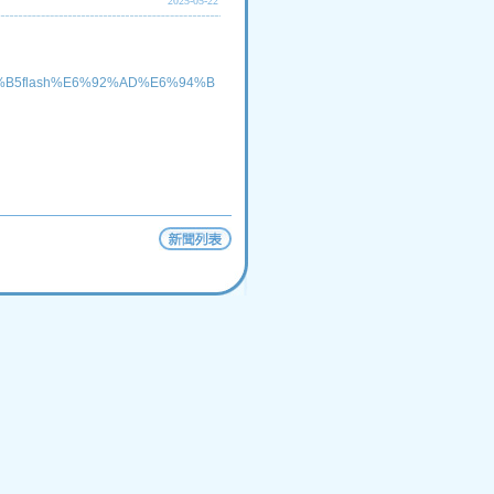
2025-05-22
E9%A1%B5flash%E6%92%AD%E6%94%B