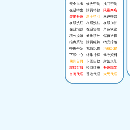
安全退出
修改密碼
找回密碼
在綫轉生
購買轉數
限量商店
裝備升級
新手指引
幸運轉盤
在綫洗紅
在綫洗點
在綫加點
在綫泡點
在綫變性
角色恢復
積分換幣
券換積分
儲值送禮
推廣系統
購買經驗
物品掉落
轉換學院
充值記錄
消費記錄
下載中心
總排行榜
修改資料
回到首頁
卡圖自救
封號規則
聯絡客服
帳號註冊
升級職業
台灣代理
香港代理
大馬代理