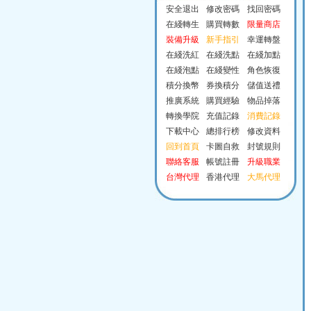
安全退出
修改密碼
找回密碼
在綫轉生
購買轉數
限量商店
裝備升級
新手指引
幸運轉盤
在綫洗紅
在綫洗點
在綫加點
在綫泡點
在綫變性
角色恢復
積分換幣
券換積分
儲值送禮
推廣系統
購買經驗
物品掉落
轉換學院
充值記錄
消費記錄
下載中心
總排行榜
修改資料
回到首頁
卡圖自救
封號規則
聯絡客服
帳號註冊
升級職業
台灣代理
香港代理
大馬代理