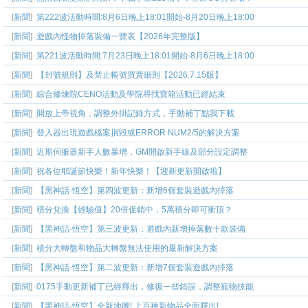
[
新聞
]
第222波活動時間:8月6日晚上18:01開始-8月20日晚上18:00
[
新聞
]
遊戲內怪物掉落裝備一覽表【2026年完整版】
[
新聞
]
第221波活動時間:7月23日晚上18:01開始-8月6日晚上18:00
[
新聞
]
【封號規則】及禁止帳號買賣細則【2026.7.15版】
[
新聞
]
綜合修煉院CENO活動及學院尋找寶箱活動已經結束
[
新聞
]
開放上帝視角，調整外掛記錄方式，手動補丁點我下載
[
新聞
]
登入器出現遊戲檔案損毀或ERROR NUM2/5的解決方案
[
新聞
]
近期伺服器新手人數暴增，GM開啟新手線及部分設定調整
[
新聞
]
祝各位耶誕節快樂！新年快樂！【迎新更新開啟啦】
[
新聞
]
【黑神話·悟空】第四波更新：新增6個套裝遊戲內掉落
[
新聞
]
積分兌換【經驗值】20倍促銷中，5萬積分即可衝頂？
[
新聞
]
【黑神話·悟空】第三波更新：遊戲內新增掉落數十款裝備
[
新聞
]
積分大轉盤和物品大轉盤無法使用的最新解決方案
[
新聞
]
【黑神話·悟空】第二波更新：新增7個套裝遊戲內掉落
[
新聞
]
0175手動更新補丁已經釋出，修復一些錯誤，調整寵物技能
[
新聞
]
【黑神話·悟空】全新地圖! 上百種新物品全面釋出!