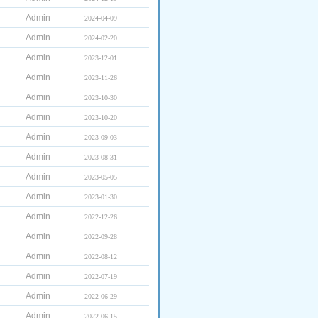
Admin
2024-04-09
Admin
2024-02-20
Admin
2023-12-01
Admin
2023-11-26
Admin
2023-10-30
Admin
2023-10-20
Admin
2023-09-03
Admin
2023-08-31
Admin
2023-05-05
Admin
2023-01-30
Admin
2022-12-26
Admin
2022-09-28
Admin
2022-08-12
Admin
2022-07-19
Admin
2022-06-29
Admin
2022-06-15