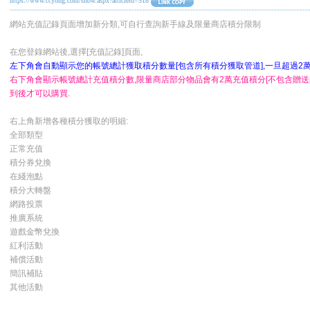
https://www.ccyong.com/show.aspx?articleid=518
網站充值記錄頁面增加新分類,可自行查詢新手線及限量商店積分限制
在您登錄網站後,選擇[充值記錄]頁面,
左下角會自動顯示您的帳號總計獲取積分數量[包含所有積分獲取管道],一旦超過2
右下角會顯示帳號總計充值積分數,限量商店部分物品會有2萬充值積分[不包含贈送
到後才可以購買.
右上角新增各種積分獲取的明細:
全部類型
正常充值
積分券兌換
在綫泡點
積分大轉盤
網路投票
推廣系統
遊戲金幣兌換
紅利活動
補償活動
簡訊補貼
其他活動