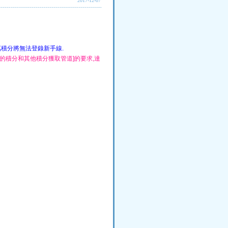
2017-12-07
萬積分將無法登錄新手線.
的積分和其他積分獲取管道]的要求,達