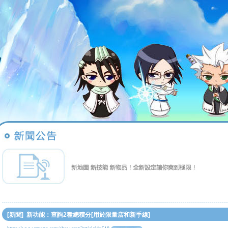
[新聞] 新功能：查詢2種總積分[用於限量店和新手線]