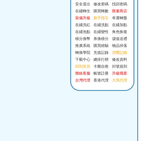
安全退出
修改密碼
找回密碼
在綫轉生
購買轉數
限量商店
裝備升級
新手指引
幸運轉盤
在綫洗紅
在綫洗點
在綫加點
在綫泡點
在綫變性
角色恢復
積分換幣
券換積分
儲值送禮
推廣系統
購買經驗
物品掉落
轉換學院
充值記錄
消費記錄
下載中心
總排行榜
修改資料
回到首頁
卡圖自救
封號規則
聯絡客服
帳號註冊
升級職業
台灣代理
香港代理
大馬代理